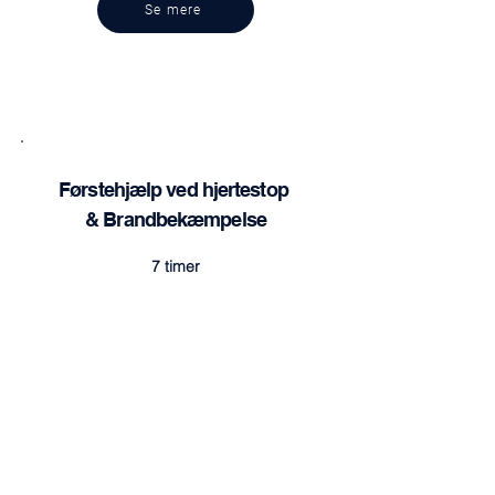
Se mere
Førstehjælp ved hjertestop
& Brandbekæmpelse
7 timer
16 deltagere
11.750,00 DKK
9.400 DKK pr. hold ekskl. moms
Se mere