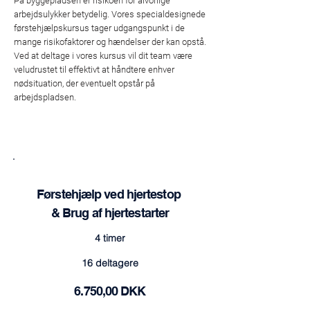
På byggepladsen er risikoen for alvorlige
arbejdsulykker betydelig. Vores specialdesignede
førstehjælpskursus tager udgangspunkt i de
mange risikofaktorer og hændelser der kan opstå.
Ved at deltage i vores kursus vil dit team være
veludrustet til effektivt at håndtere enhver
nødsituation, der eventuelt opstår på
arbejdspladsen.
Førstehjælp ved hjertestop
& Brug af hjertestarter
4 timer
16 deltagere
6.750,00 DKK