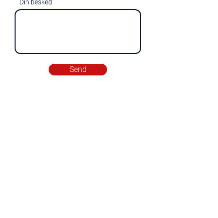
Din besked
Send
Help
Heart
kontakt@hearthelp.dk
52 42 33 73
CVR:
43076981